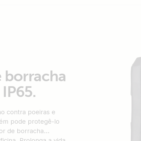
 borracha
 IP65.
ão contra poeiras e
bém pode protegê-lo
or de borracha
icina. Prolonga a vida