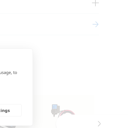
arger 12/10, 12/15, 24/8 without
usage, to
tings