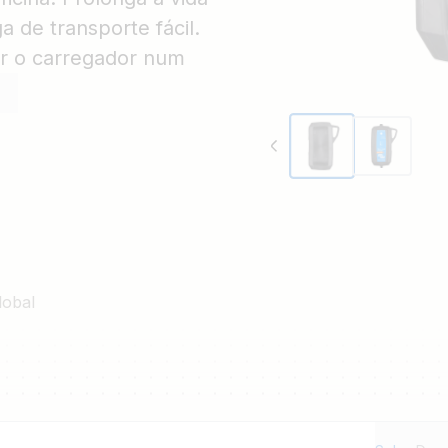
a de transporte fácil.
r o carregador num
usado.
lobal