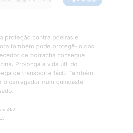
nloads
Complete o sistema
Onde comprar
ra proteção contra poeiras e
gora também pode protegê-lo dos
tecedor de borracha consegue
cina. Prolonga a vida útil do
pega de transporte fácil. Também
r o carregador num guindaste
sado.
5 e 24/8
/13