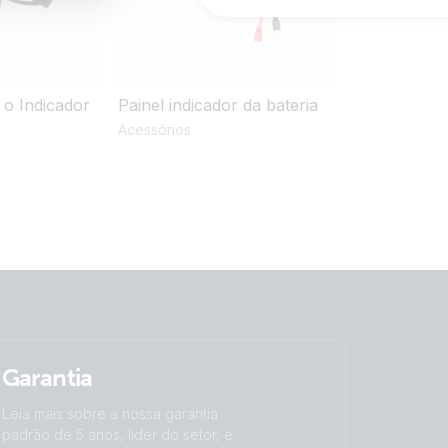
 o Indicador
Painel indicador da bateria
Conector de
Acessórios
Acessórios
Garantia
Leia mais sobre a nossa garantia
padrão de 5 anos, líder do setor, e