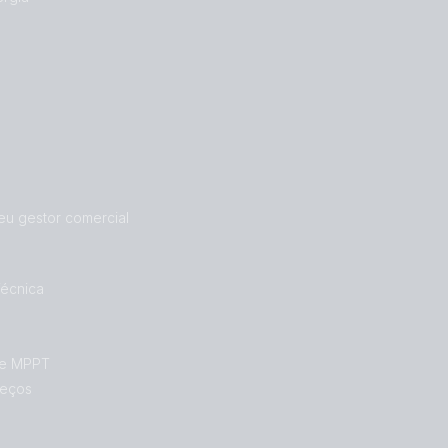
eu gestor comercial
Técnica
de MPPT
reços