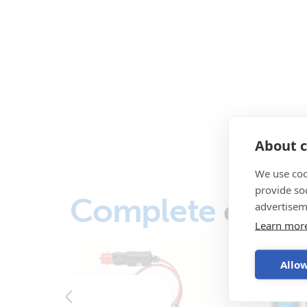
About c
We use coo
provide so
Complete
o sis
advertisem
Learn mor
Allow