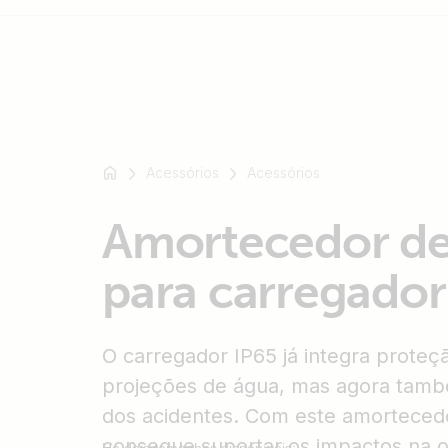
Por
exemplo
Acessórios
Acessórios
SmartSolar
Multiplus-
Amortecedor de
II
Orion
para carregador
XS
SmartShunt
O carregador IP65 já integra proteç
projeções de água, mas agora tam
dos acidentes. Com este amorteced
consegue suportar os impactos na of