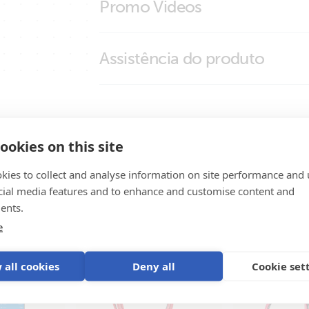
Promo Videos
(side)
Rubber bumper for Blue Smart IP65 Ch
charger (side)
Brand video
Assistência do produto
ookies on this site
kies to collect and analyse information on site performance and 
cial media features and to enhance and customise content and
tema
ents.
e
 all cookies
Deny all
Cookie set