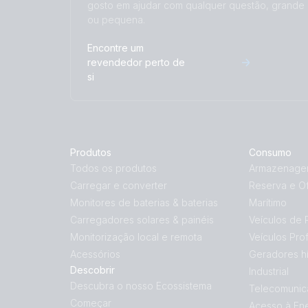
gosto em ajudar com qualquer questão, grande
ou pequena.
Encontre um
revendedor perto de
si
Produtos
Consumo
Todos os produtos
Armazenagem
Carregar e converter
Reserva e Of
Monitores de baterias & baterias
Marítimo
Carregadores solares & painéis
Veículos de 
Monitorização local e remota
Veículos Prof
Acessórios
Geradores hí
Descobrir
Industrial
Descubra o nosso Ecossistema
Telecomunic
Começar
Acesso à En