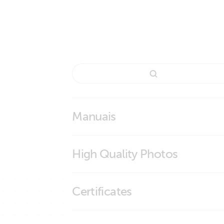
Manuais
High Quality Photos
Rubber bumper for Blue Smart IP65 Ch
Certificates
Rubber bumper for Blue Smart IP65 Ch
Rubber bumper for Blue Smart IP65 Ch
ISO9001 certificate