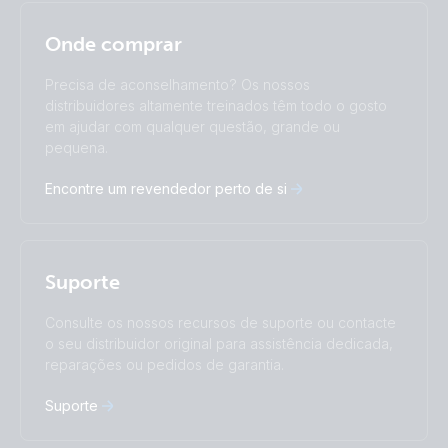
Selected
Stay up to date
Português
Onde comprar
Change language
Precisa de aconselhamento? Os nossos
Čeština
Dansk
distribuidores altamente treinados têm todo o gosto
Deutsch
English
em ajudar com qualquer questão, grande ou
pequena.
Español
Français
Italiano
Magyar
Encontre um revendedor perto de si
I agree to receive the newsletter and accept the
Nederlands
Norsk
Privacy Policy.
Polskie
Português
Română
Slovenščina
Subscribe
Suomalainen
Svenska
Suporte
Türkçe
Ελληνικά
Consulte os nossos recursos de suporte ou contacte
Русский
Українська
o seu distribuidor original para assistência dedicada,
中國人
reparações ou pedidos de garantia.
Suporte