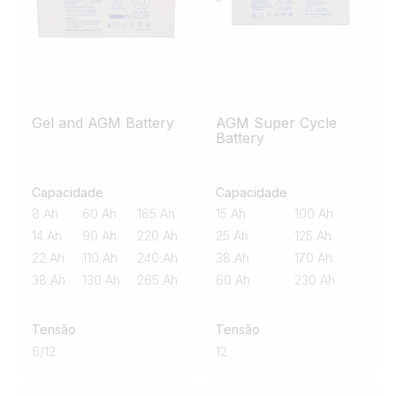
longo historial de sucesso torna-as uma escolha de
confiança onde a durabilidade e a relação qualidade-
preço são fundamentais.
Gel and AGM Battery
AGM Super Cycle
Battery
Capacidade
Capacidade
8 Ah
60 Ah
165 Ah
15 Ah
100 Ah
14 Ah
90 Ah
220 Ah
25 Ah
125 Ah
22 Ah
110 Ah
240 Ah
38 Ah
170 Ah
38 Ah
130 Ah
265 Ah
60 Ah
230 Ah
Tensão
Tensão
6
/
12
12