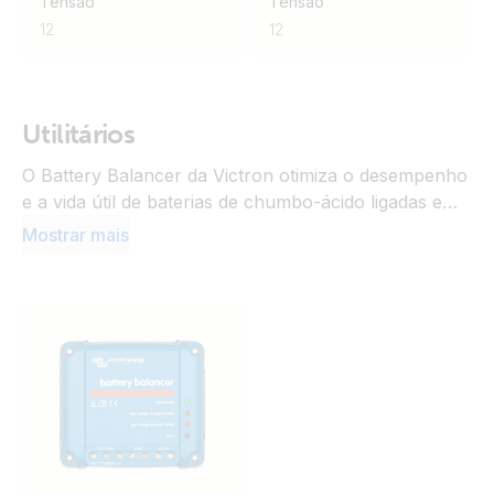
Tensão
Tensão
12
12
Utilitários
O Battery Balancer da Victron otimiza o desempenho
e a vida útil de baterias de chumbo-ácido ligadas em
série. Monitoriza a tensão de cada bateria de 12 V e
Mostrar mais
corrige ativamente os desequilíbrios, garantindo que
todas as baterias são carregadas e descarregadas de
forma uniforme. Isto evita a sobrecarga ou subcarga
de unidades individuais, reduz as necessidades de
manutenção e aumenta a fiabilidade global do banco
de baterias.