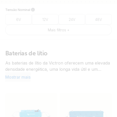
Tensão Nominal
6V
12V
24V
48V
Mais filtros +
Baterias de lítio
As baterias de lítio da Victron oferecem uma elevada
densidade energética, uma longa vida útil e um
desempenho fiável em aplicações exigentes.
Mostrar mais
Combinam um carregamento rápido com capacidade
de descarga profunda, tornando-as ideais para
sistemas de armazenamento de energia, energia
autónoma (off-grid), embarcações e veículos
profissionais. A monitorização e proteção integradas
garantem uma operação segura, enquanto o seu