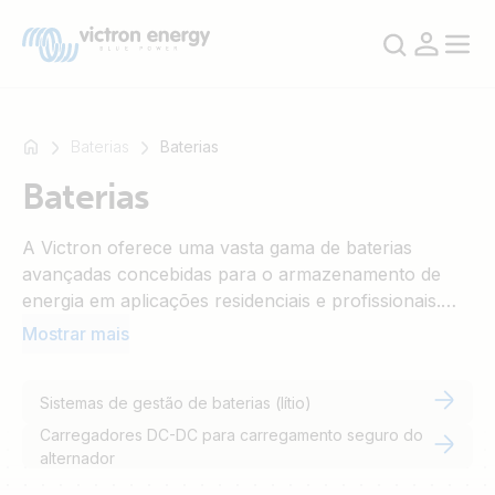
Baterias
Baterias
Baterias
Por
A Victron oferece uma vasta gama de baterias
exemplo
avançadas concebidas para o armazenamento de
SmartSolar
energia em aplicações residenciais e profissionais.
Multiplus-
Construídas para durabilidade e elevado
Mostrar mais
II
desempenho, fornecem energia fiável para sistemas
Orion
solares, de emergência (backup) e autónomos (off-
XS
Sistemas de gestão de baterias (lítio)
grid).
SmartShunt
Carregadores DC-DC para carregamento seguro do
alternador