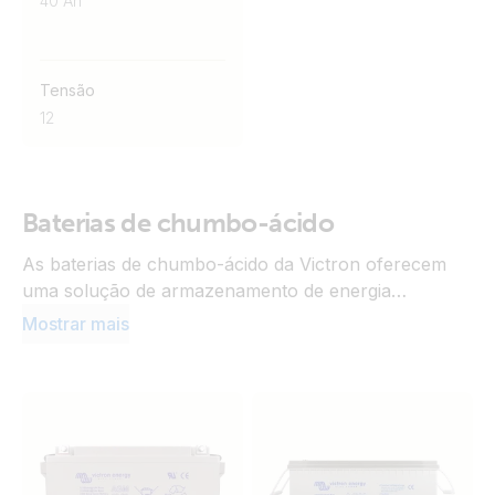
40 Ah
Tensão
12
Baterias de chumbo-ácido
As baterias de chumbo-ácido da Victron oferecem
uma solução de armazenamento de energia
comprovada, robusta e económica. Com um
Mostrar mais
desempenho fiável tanto em utilização estacionária
como cíclica, são ideais para sistemas de emergência,
aplicações autónomas (off-grid) e funções de
arranque. Disponíveis em vários tipos, como AGM e
Gel, proporcionam uma capacidade fiável, baixa
autodescarga e fácil integração no sistema. O seu