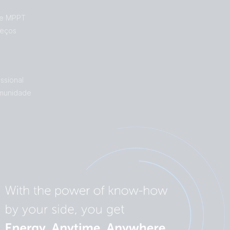
de MPPT
reços
ssional
munidade