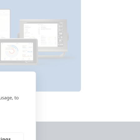
usage, to
tings