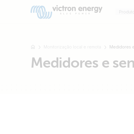
Produt
Monitorização local e remota
Medidores 
Medidores e se
Por
exemplo
SmartSolar
Multiplus-
II
Orion
XS
SmartShunt