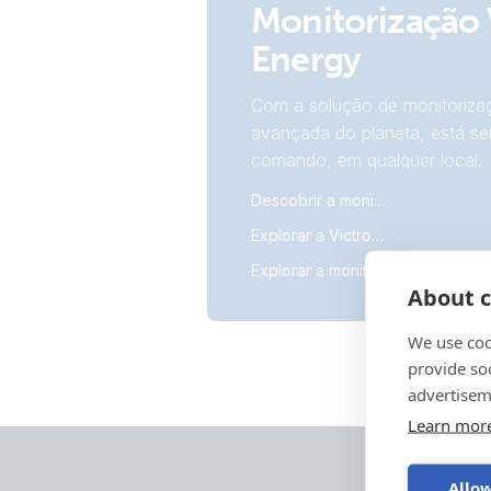
Monitorização 
Energy
Com a solução de monitorizaç
avançada do planeta, está s
comando, em qualquer local.
Descobrir a monitorização
Explorar a VictronConnect
Explorar a monitorização remota Victron
About c
We use coo
provide so
advertisem
Learn mor
Allow