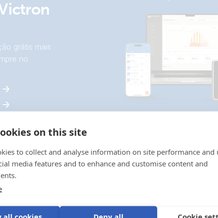
Victron
ão grátis mais
empre no
ookies on this site
kies to collect and analyse information on site performance and 
cial media features and to enhance and customise content and
ents.
e
 all cookies
Deny all
Cookie set