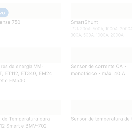
vo
ense 750
SmartShunt
IP21: 300A, 500A, 1000A, 2000A
300A, 500A, 1000A, 2000A
res de energia VM-
Sensor de corrente CA -
T, ET112, ET340, EM24
monofásico - máx. 40 A
et e EM540
 de Temperatura para
Sensor de temperatura de 
12 Smart e BMV-702