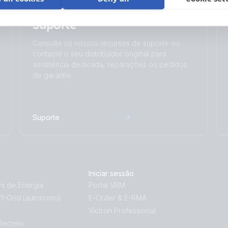
Suporte
Consulte os nossos recursos de suporte ou
contacte o seu distribuidor original para
assistência dedicada, reparações ou pedidos
de garantia.
Suporte
Iniciar sessão
 de Energia
Portal VRM
f-Grid (autonomo)
E-Order & E-RMA
Victron Professional
Recreio