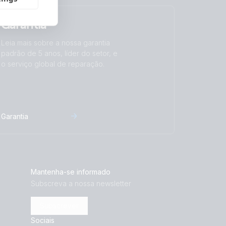
Garantia
Leia mais sobre a nossa garantia
padrão de 5 anos, líder do setor, e
o serviço global de reparação.
Garantia
Mantenha-se informado
Subscreva a nossa newsletter
Subscrever
Sociais