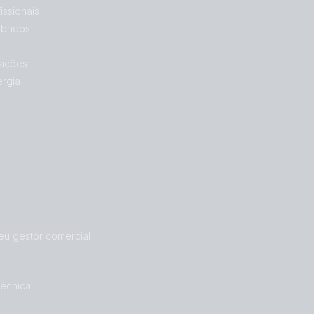
issionais
bridos
ações
ergia
eu gestor comercial
Técnica