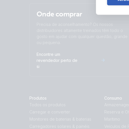
Onde comprar
Precisa de aconselhamento? Os nossos
distribuidores altamente treinados têm todo o
gosto em ajudar com qualquer questão, grande
ou pequena.
Encontre um
revendedor perto de
si
Produtos
Consumo
Todos os produtos
Armazenagem
Carregar e converter
Reserva e Of
Monitores de baterias & baterias
Marítimo
Carregadores solares & painéis
Veículos de 