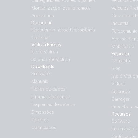
Carregadores solares & painéis
Veículos de 
Monitorização local e remota
Veículos Prof
Acessórios
Geradores hí
Descobrir
Industrial
Descubra o nosso Ecossistema
Telecomunic
Começar
Acesso à En
Victron Energy
Mobilidade
Isto é Victron
Empresa
50 anos de Victron
Contacto
Downloads
Blog
Software
Isto é Victron
Manuais
Vídeos
Fichas de dados
Emprego
Informação técnica
Carregar
Esquemas do sistema
Encontre o s
Dimensões
Recursos
Folhetos
Software
Certificados
Informação 
Certificados