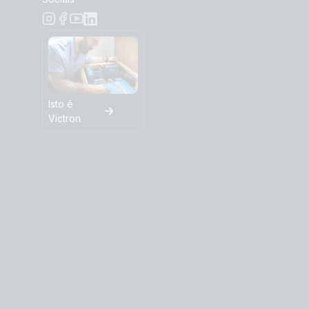
Isto é
Victron