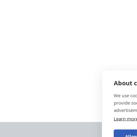
About c
We use coo
provide so
advertisem
Learn mor
Allow