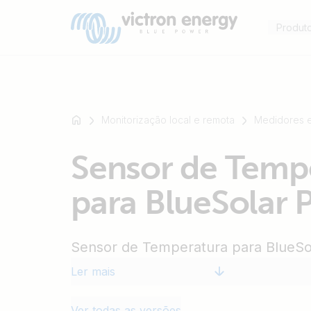
Produt
Monitorização local e remota
Medidores 
Por
Sensor de Temp
exemplo
SmartSolar
para BlueSolar
Multiplus-
II
Orion
Sensor de Temperatura para BlueS
XS
SmartShunt
Ler mais
Ver todas as versões