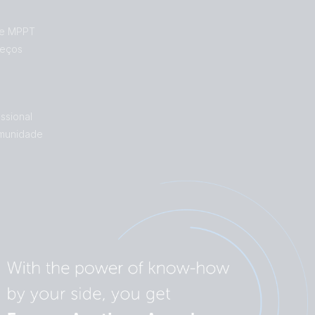
de MPPT
reços
ssional
munidade