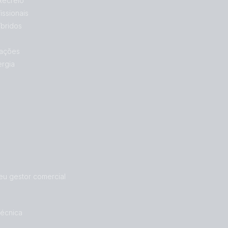
Recreio
issionais
bridos
ações
ergia
eu gestor comercial
Técnica