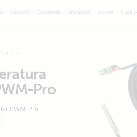
os
Descobrir
Downloads
Informação
Suporte
Onde c
e sensores
eratura
 PWM-Pro
olar PWM-Pro