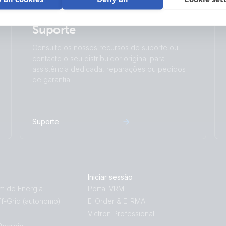
Suporte
Consulte os nossos recursos de suporte ou
contacte o seu distribuidor original para
assistência dedicada, reparações ou pedidos
de garantia.
Suporte
Iniciar sessão
 de Energia
Portal VRM
f-Grid (autonomo)
E-Order & E-RMA
Victron Professional