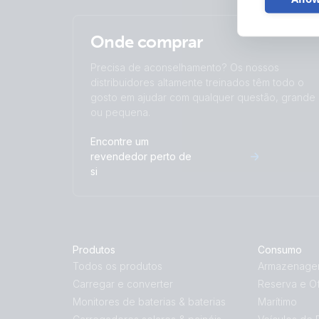
Onde comprar
Precisa de aconselhamento? Os nossos
distribuidores altamente treinados têm todo o
gosto em ajudar com qualquer questão, grande
ou pequena.
Encontre um
revendedor perto de
si
Produtos
Consumo
Todos os produtos
Armazenagem
Carregar e converter
Reserva e Of
Monitores de baterias & baterias
Marítimo