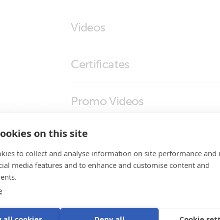
Temperature Sensor for BlueSolar 
Videos
Did You Know - How to Test a Temperatu
Certificates
Declaration of Conformity - BlueSolar PW
Promo Videos
ISO9001 certificate
Brand video
ookies on this site
Assistência do produto
kies to collect and analyse information on site performance and 
cial media features and to enhance and customise content and
ents.
e
 all cookies
Deny all
Cookie set