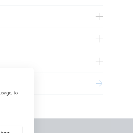
PWM-Pro
re Sensor
M-Pro Charge Controllers
usage, to
tings