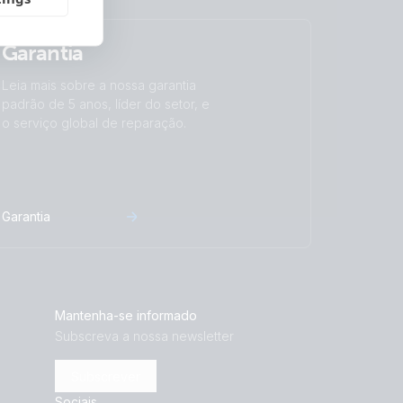
Garantia
Leia mais sobre a nossa garantia
padrão de 5 anos, líder do setor, e
o serviço global de reparação.
Garantia
Mantenha-se informado
Subscreva a nossa newsletter
Subscrever
Sociais