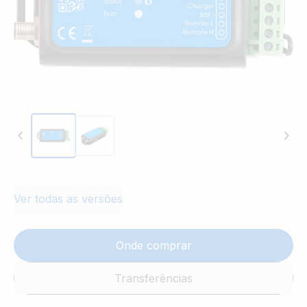
ct ou um BatteryProtect, para evitar a sobretensão.
Saída de pré-alarme: Proporciona uma advertência
precoce para a baixa tensão da bateria antes de
desligar as cargas. Pode acionar um relé, um LED ou
um sinal sonoro.
Controlo de ligar / desligar remoto: Permite o
controlo externo das saídas de desconexão do
carregamento e da carga.
Indicadores LED: inclui um LED azul do estado do
Bluetooth e um LED vermelho para as advertências e
os erros.
Ver todas as versões
Onde comprar
Transferências