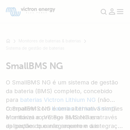
Monitores de baterias & baterias
Sistema de gestão de baterias
Por
SmallBMS NG
exemplo
SmartSolar
Multiplus-
O SmallBMS NG é um sistema de gestão
II
da bateria (BMS) completo, concebido
Orion
para
baterias Victron Lithium NG
(não
XS
compatível com
O SmallBMS NG é uma alternativa simples
baterias Lithium Smart
).
SmartShunt
Monitoriza e protege as baterias através
e rentável ao VE.Bus BMS NG em
da gestão do carregamento e das
aplicações que não requerem a integração