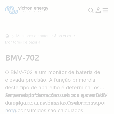
Monitores de baterias & baterias
Monitores de bateria
Por
BMV-702
exemplo
SmartSolar
Multiplus-
O BMV-702 é um monitor de bateria de
II
elevada precisão. A função primordial
Orion
deste tipo de aparelho é determinar os
XS
amperes por hora consumidos e o estado
Para mais informações sobre a gama BMV
SmartShunt
da carga de uma bateria. Os amperes por
completa e acessórios, consulte nosso
hora consumidos são calculados
blog
.