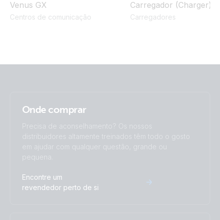
Venus GX
Carregador (Charger)
Centros de comunicação
Carregadores
Onde comprar
Precisa de aconselhamento? Os nossos
distribuidores altamente treinados têm todo o gosto
em ajudar com qualquer questão, grande ou
pequena.
Encontre um
revendedor perto de si