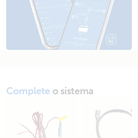
SLD - Parallel MultiPlus-II with gen - off-grid
Van-Motorhome Drawing 3 monitoring setups MultiPlus
3kVA 12V 230V 50Hz 3x100Ah Li SuperPack NG
Van-Motorhome Manual & Drawing 3 monitoring setups
MultiPlus 3kVA 12V 230V 50Hz Li SuperPack NG
VE.Bus BMS example with 3kW 12V MultiPlus 230V
VE.Direct drawing with IP43 Smart Charger 12/50-1 Inverter
Complete
o sistema
800W 2x150Ah Li-NG smallBMS-NG Cyrix Li charge SBP
220 MPPT 100/50 Orion XS BMV-712
VE.Direct drawing with IP43 Smart Charger 12/50-3 Inverter
800W 4x125Ah SC-AGM MPPT 100/30 Argofet Isolator
BMV-712 Bow thruster