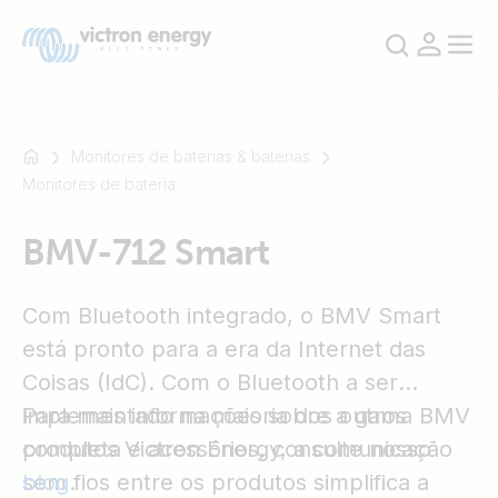
Monitores de baterias & baterias
Monitores de bateria
Por
BMV-712 Smart
exemplo
SmartSolar
Multiplus-
Com Bluetooth integrado, o BMV Smart
II
está pronto para a era da Internet das
Orion
Coisas (IdC). Com o Bluetooth a ser
XS
implementado na maioria dos outros
Para mais informações sobre a gama BMV
SmartShunt
produtos Victron Energy, a comunicação
completa e acessórios, consulte nosso
sem fios entre os produtos simplifica a
blog
.