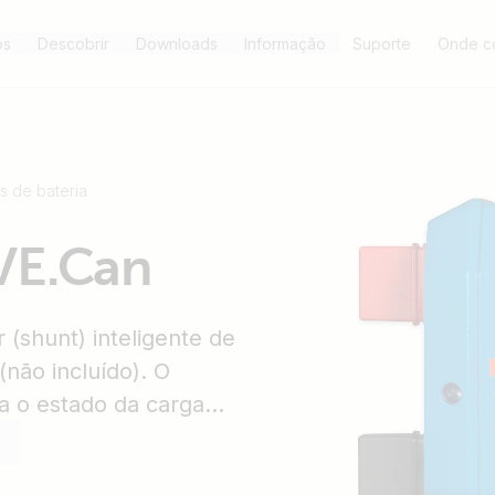
os
Descobrir
Downloads
Informação
Suporte
Onde c
s de bateria
VE.Can
(shunt) inteligente de
não incluído). O
la o estado da carga
X (p. ex., Cerbo GX)
do sistema de