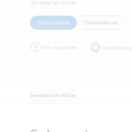
distribuição Lynx modular.
Ver todas as versões
Onde comprar
Transferências
Ano de garantia
Assistência g
Derivador Lynx VE.Can