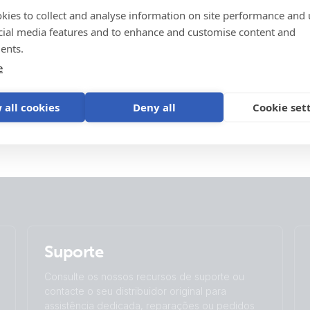
ISO9001 certificate
kies to collect and analyse information on site performance and 
Lynx Shunt VE.Can (top open with fu
Brand video
cial media features and to enhance and customise content and
Software
ents.
Lynx Shunt VE.Can (top open)
e
Lynx Shunt VE.Can (top open1)
VE Power Setup
Assistência do produto
 all cookies
Deny all
Cookie set
Victron VRM app
Suporte
Consulte os nossos recursos de suporte ou
contacte o seu distribuidor original para
assistência dedicada, reparações ou pedidos