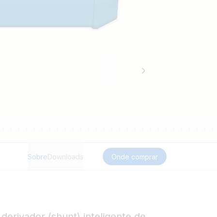
Sobre
Downloads
Onde comprar
erivador (shunt) inteligente de