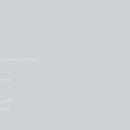
eu gestor comercial
Técnica
de MPPT
reços