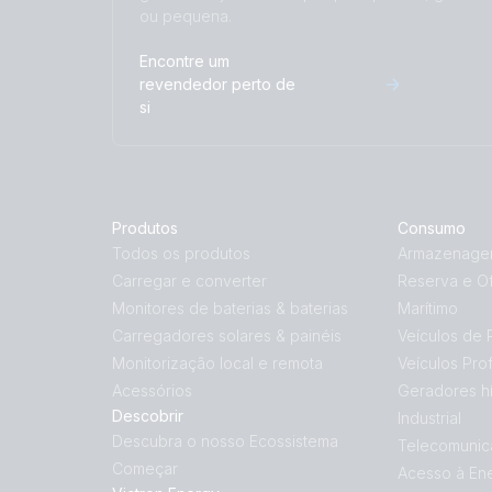
ou pequena.
Encontre um
revendedor perto de
si
Produtos
Consumo
Todos os produtos
Armazenagem
Carregar e converter
Reserva e Of
Monitores de baterias & baterias
Marítimo
Carregadores solares & painéis
Veículos de 
Monitorização local e remota
Veículos Prof
Acessórios
Geradores hí
Descobrir
Industrial
Descubra o nosso Ecossistema
Telecomunic
Começar
Acesso à En