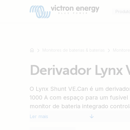
Produt
Monitores de baterias & baterias
Monitore
Por
Derivador Lynx 
exemplo
SmartSolar
Multiplus-
O Lynx Shunt VE.Can é um derivador 
II
Orion
1000 A com espaço para um fusível (
XS
monitor de bateria integrado contro
SmartShunt
com precisão. Utilize o dispositivo G
Ler mais
para ler a informação. Componente 