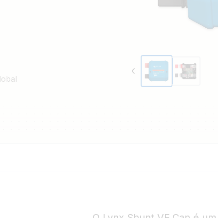
lobal
O Lynx Shunt VE.Can é um d