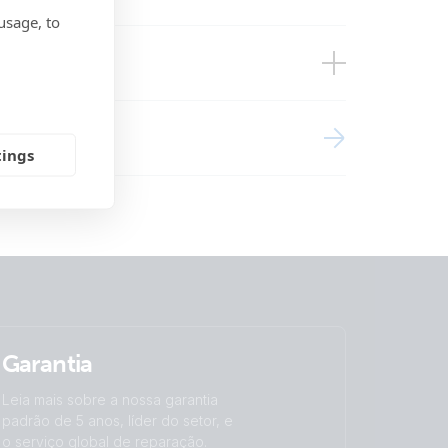
usage, to
se)
tings
Garantia
Leia mais sobre a nossa garantia
padrão de 5 anos, líder do setor, e
o serviço global de reparação.