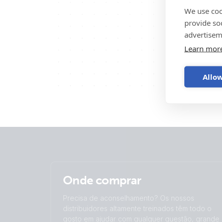
We use coo
provide so
advertisem
Learn mor
Allow
Onde comprar
Precisa de aconselhamento? Os nossos
distribuidores altamente treinados têm todo o
gosto em ajudar com qualquer questão, grande