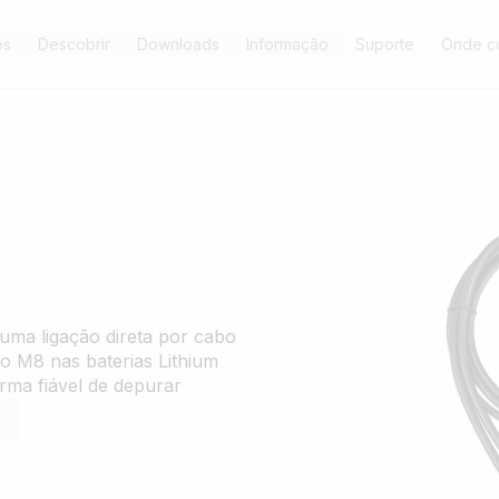
os
Descobrir
Downloads
Informação
Suporte
Onde c
uma ligação direta por cabo
o M8 nas baterias Lithium
ma fiável de depurar
para o comissionamento e
talação ou trabalhos de
el acesso sem fios.