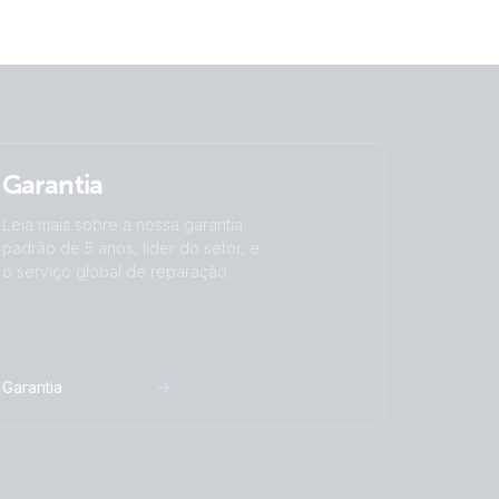
Garantia
Leia mais sobre a nossa garantia
padrão de 5 anos, líder do setor, e
o serviço global de reparação.
Garantia