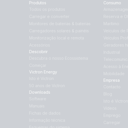
Produtos
Consumo
Todos os produtos
Armazenagem
Carregar e converter
Reserva e Of
Monitores de baterias & baterias
Marítimo
Carregadores solares & painéis
Veículos de 
Monitorização local e remota
Veículos Prof
Acessórios
Geradores hí
Descobrir
Industrial
Descubra o nosso Ecossistema
Telecomunic
Começar
Acesso à En
Victron Energy
Mobilidade
Isto é Victron
Empresa
50 anos de Victron
Contacto
Downloads
Blog
Software
Isto é Victron
Manuais
Vídeos
Fichas de dados
Emprego
Informação técnica
Carregar
Esquemas do sistema