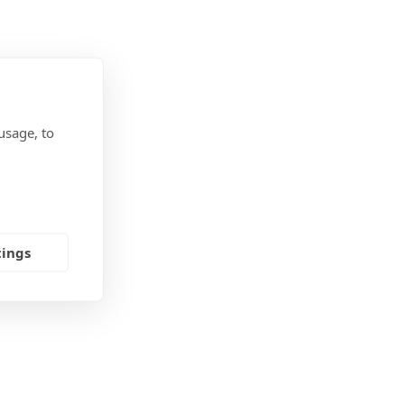
usage, to
tings