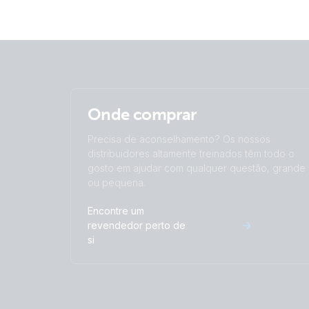
Onde comprar
Precisa de aconselhamento? Os nossos
distribuidores altamente treinados têm todo o
gosto em ajudar com qualquer questão, grande
ou pequena.
Encontre um
revendedor perto de
si