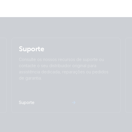
Suporte
Consulte os nossos recursos de suporte ou
contacte o seu distribuidor original para
assistência dedicada, reparações ou pedidos
de garantia.
Suporte