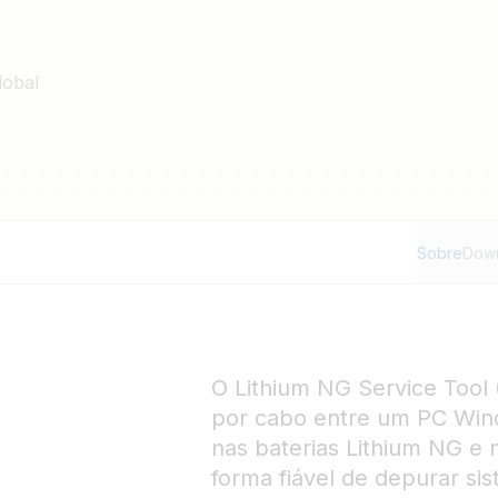
ias Lithium NG
ndo uma bateria NG, o que é
lobal
lução de problemas, mesmo
a NG real
 sistema Lithium NG
Sobre
Dow
O Lithium NG Service Tool 
por cabo entre um PC Win
nas baterias Lithium NG 
forma fiável de depurar si