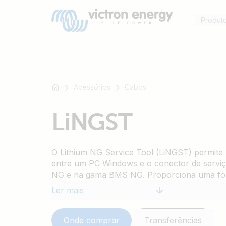
Produt
Acessórios
Cabos
Por
LiNGST
exemplo
SmartSolar
Multiplus-
O Lithium NG Service Tool (LiNGST) permite 
II
entre um PC Windows e o conector de serviç
Orion
NG e na gama BMS NG. Proporciona uma for
XS
sistemas Lithium NG e é especialmente útil 
Ler mais
SmartShunt
análise aprofundada do sistema durante a ins
assistência, mesmo quando não está disponív
Onde comprar
Transferências