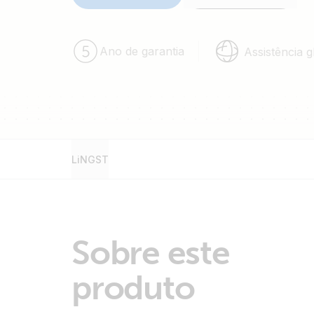
Com o Lithium NG Service Tool, é possível:
Monitorizar e registar dados das bater
Interagir com unidades BMS NG simula
Ano de garantia
Assistência g
útil para o comissionamento e a reso
quando não está disponível uma bateri
Registar dados de toda a instalação do
LiNGST
Sobre este
produto