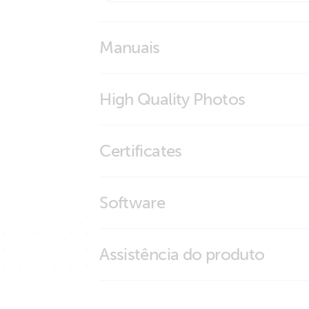
Manuais
LiNGST - Lithium NG Service Tool
High Quality Photos
Lingst-1
Certificates
Lingst-2
Lingst-5
ISO9001 certificate
Software
Lingst-6
Lithium NG Tester
Assistência do produto