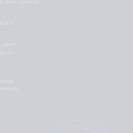
eu gestor comercial
Técnica
de MPPT
reços
ssional
munidade