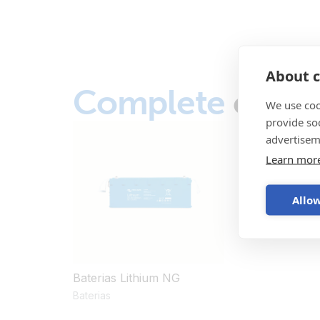
About c
Complete
o sis
We use coo
provide so
advertisem
Learn mor
Allow
Baterias Lithium NG
Baterias