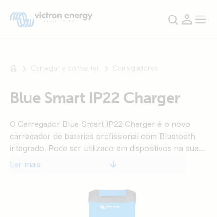
Carregar e converter
Carregadores
Blue Smart IP22 Charger
Por
exemplo
O Carregador Blue Smart IP22 Charger é o novo
SmartSolar
carregador de baterias profissional com Bluetooth
Multiplus-
integrado. Pode ser utilizado em dispositivos na sua
II
oficina e em veículos a motor como automóveis
Orion
Ler mais
(clássicos), motos, embarcações ou caravanas.
XS
SmartShunt