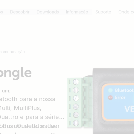
os
Descobrir
Downloads
Informação
Suporte
Onde c
 comunicação
ongle
m um:
uetooth para a nossa
lti, MultiPlus,
 Quattro e para a série
.Bus. Quando estiver
como um detetor da