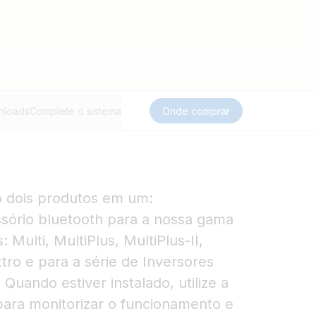
nloads
Complete o sistema
Onde comprar
 dois produtos em um:
ssório bluetooth para a nossa gama
 Multi, MultiPlus, MultiPlus-II,
ttro e para a série de Inversores
uando estiver instalado, utilize a
para monitorizar o funcionamento e