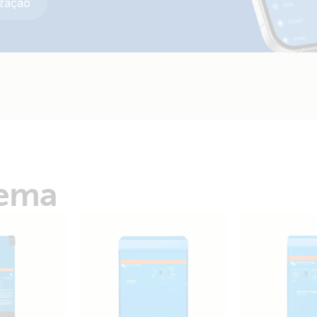
ização
tema