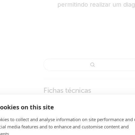
permitindo realizar um dia
Fichas técnicas
ookies on this site
Temperature Sensors
Manuais
kies to collect and analyse information on site performance and 
cial media features and to enhance and customise content and
VE.Bus Smart Dongle
ents.