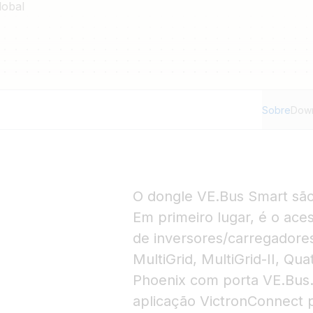
lobal
Sobre
Dow
O dongle VE.Bus Smart são
Em primeiro lugar, é o ace
de inversores/carregadores:
MultiGrid, MultiGrid-II, Qua
Phoenix com porta VE.Bus. Q
aplicação VictronConnect 