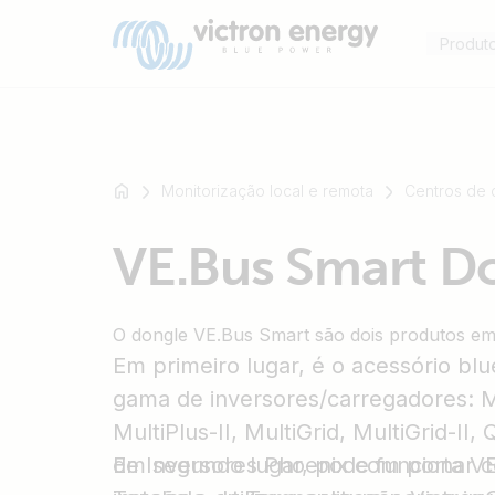
Produt
Monitorização local e remota
Centros de
Por
VE.Bus Smart D
exemplo
SmartSolar
Multiplus-
O dongle VE.Bus Smart são dois produtos e
II
Em primeiro lugar, é o acessório bl
Orion
XS
gama de inversores/carregadores: Mu
SmartShunt
MultiPlus-II, MultiGrid, MultiGrid-II,
de Inversores Phoenix com porta VE
Em segundo lugar, pode funcionar 