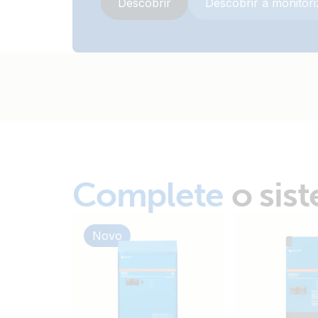
Descobrir
Descobrir a monitor
Complete
o sis
Novo