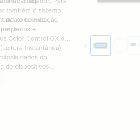
nConnect para
ersor/carregador. Para
ar também o sistema:
entrada e comutação
 é uma excelente
amento.
s pequenos e
os Color Control GX ou
(Leitura Instantânea)
ncipais dados do
a de dispositivos
 ligação ao produto.
dvertências, alarmes e
óstico rapidamente.