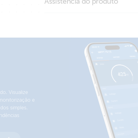
Assistência do produto
VE.Bus Smart Dongle
VictronConnect
do. Visualize
monitorização e
dos simples.
endências