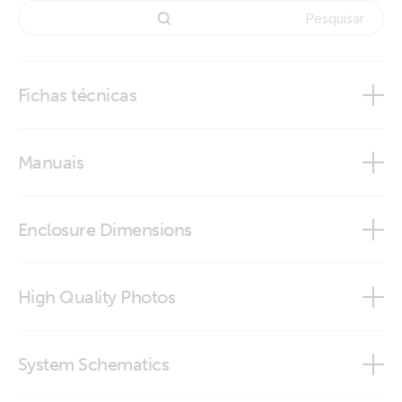
Fichas técnicas
Battery Switch ON/OFF 275A
Manuais
Battery Switch ON-OFF 275A
Enclosure Dimensions
Battery Switch ON/OFF 275A
High Quality Photos
Battery switch ON-OFF 48V (accessories)
System Schematics
Battery switch ON-OFF 48V (front)