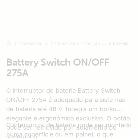
Acessórios
Sistemas de distribuição CC e fusíveis
Por
exemplo
SmartSolar
Battery Switch ON/OFF
Multiplus-
275A
II
Orion
O interruptor de bateria Battery Switch
XS
SmartShunt
ON/OFF 275A é adequado para sistemas
de bateria até 48 V. Integra um botão
elegante e ergonómico exclusivo. O botão
O interruptor de bateria pode ser montado
pode ser removido por isolamento ou
numa superfície ou em painel, o que
segurança.