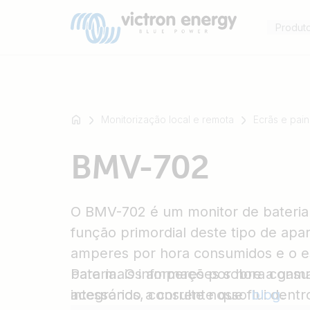
Produt
Monitorização local e remota
Ecrãs e pain
Por
BMV-702
exemplo
SmartSolar
Multiplus-
O BMV-702 é um monitor de bateria 
II
Orion
função primordial deste tipo de apa
XS
amperes por hora consumidos e o e
SmartShunt
bateria. Os amperes por hora consu
Para mais informações sobre a ga
integrando a corrente que flui dentro
acessórios, consulte nosso
blog
.