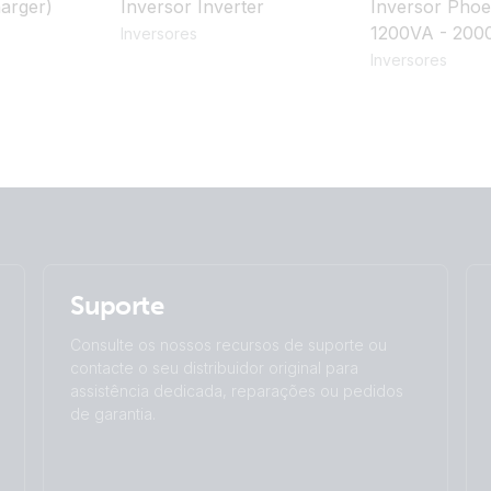
arger)
Inversor Inverter
Inversor Pho
1200VA - 200
Inversores
Inversores
Suporte
Consulte os nossos recursos de suporte ou
contacte o seu distribuidor original para
assistência dedicada, reparações ou pedidos
de garantia.