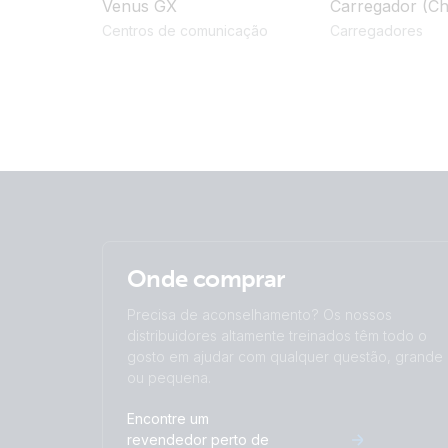
Venus GX
Carregador (Ch
Centros de comunicação
Carregadores
Onde comprar
Precisa de aconselhamento? Os nossos
distribuidores altamente treinados têm todo o
gosto em ajudar com qualquer questão, grande
ou pequena.
Encontre um
revendedor perto de