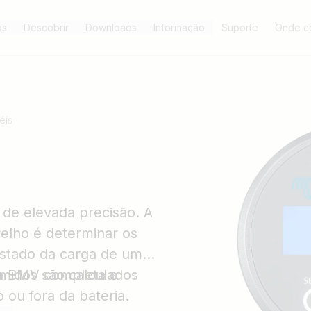
os
Descobrir
Downloads
Informação
Suporte
Onde c
éis
de elevada precisão. A
relho é determinar os
stado da carga de uma
midos são calculados
ma BMV completa e
 ou fora da bateria.