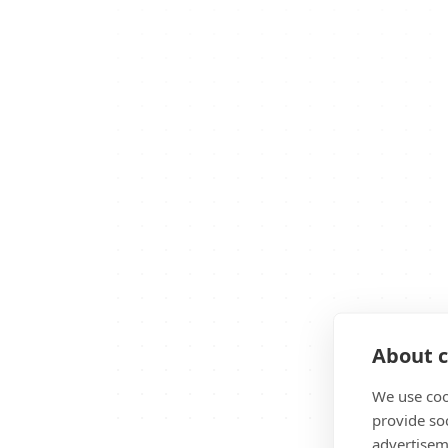
About c
We use coo
provide so
advertisem