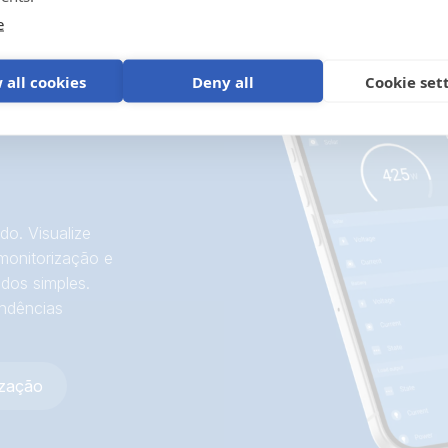
e
 all cookies
Deny all
Cookie set
do. Visualize
monitorização e
dos simples.
endências
ização