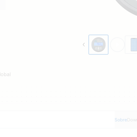
lobal
Sobre
Dow