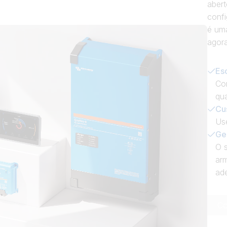
abert
confi
é um
agora
Es
Co
qua
Cus
Use
Ge
O s
ar
ade
Co