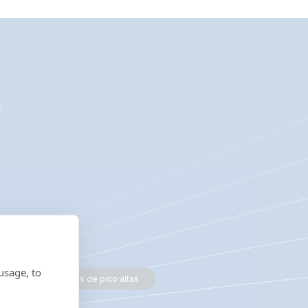
.
usage, to
Evite tarifas de pico altas