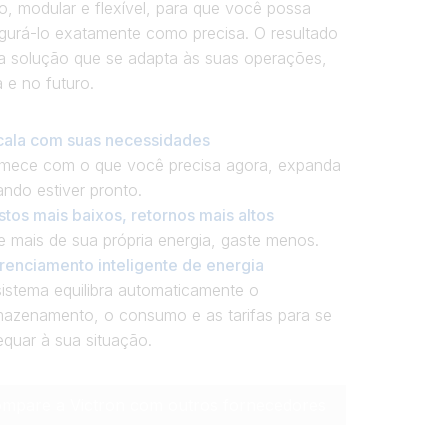
o, modular e flexível, para que você possa
gurá-lo exatamente como precisa. O resultado
a solução que se adapta às suas operações,
 e no futuro.
cala com suas necessidades
mece com o que você precisa agora, expanda
ndo estiver pronto.
tos mais baixos, retornos mais altos
 mais de sua própria energia, gaste menos.
renciamento inteligente de energia
istema equilibra automaticamente o
mazenamento, o consumo e as tarifas para se
quar à sua situação.
mpare a Victron com outros fornecedores