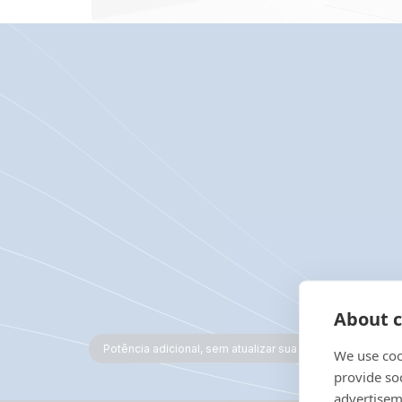
About c
Potência adicional, sem atualizar sua conexão
We use coo
provide so
advertisem