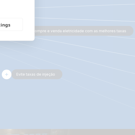
tings
Compre e venda eletricidade com as melhores taxas
Evite taxas de injeção