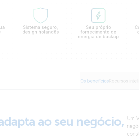
sua
Sistema seguro,
Seu próprio
Co
e
design holandês
fornecimento de
energia de backup
Os benefícios
Recursos intel
adapta ao seu negócio,
Um V
negóc
const