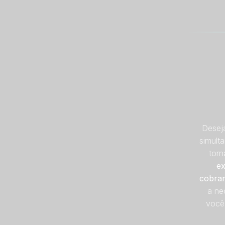
Desej
simult
torn
ex
cobran
a ne
você