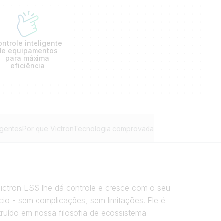
ntrole inteligente
de equipamentos
para máxima
eficiência
igentes
Por que Victron
Tecnologia comprovada
ictron ESS lhe dá controle e cresce com o seu
io - sem complicações, sem limitações. Ele é
ruído em nossa filosofia de ecossistema: