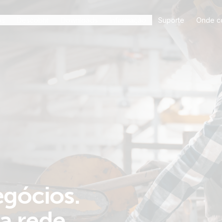
os
Descobrir
Downloads
Informação
Suporte
Onde c
gócios.
a rede