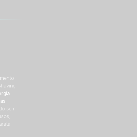
amento
shaving
rgia
tas
ndo sem
asos,
rata.