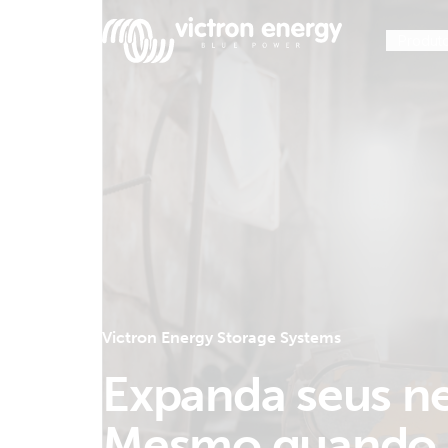
Produt
Por
exemplo
SmartSolar
Multiplus-
II
Orion
Victron Energy Storage Systems
XS
Expanda seus ne
SmartShunt
Mesmo quando 