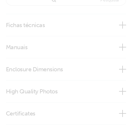
Fichas técnicas
Multi RS 230V
Manuais
Multi RS 230V
Enclosure Dimensions
Multi RS 230V
High Quality Photos
Multi RS 48V 6000 100 (Right)
Certificates
Multi RS 48V 6000-100 (Connector)
Certificate Safety IEC 60335-1 - 60335-2 - Multi RS19 Solar