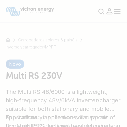
Carregadores solares & painéis
Inversor/carregador/MPPT
Por
Novo
exemplo
SmartSolar
Multi RS 230V
Multiplus-
II
The Multi RS 48/6000 is a lightweight,
Orion
high-frequency 48V/6kVA inverter/charger
XS
SmartShunt
suitable for both stationary and mobile
applications. It is the non-solar variant of
For stationary applications, it supports
our Multi RS Solar, and does not include
Dynamic ESS functionality while giving you