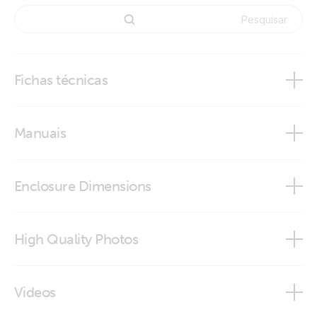
Fichas técnicas
Inverter RS Smart Solar
Manuais
Inverter RS Smart Solar
Enclosure Dimensions
VictronConnect app
Inverter RS 48/6000 230V Smart Solar
High Quality Photos
Inverter RS 48V/6000VA Smart Solar (conn)
Videos
Inverter RS 48V/6000VA Smart Solar (frontal)