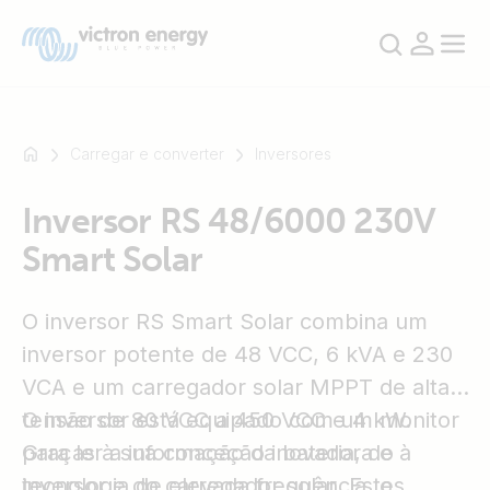
Carregar e converter
Inversores
Inversor RS 48/6000 230V
Por
Smart Solar
exemplo
SmartSolar
Multiplus-
O inversor RS Smart Solar combina um
II
inversor potente de 48 VCC, 6 kVA e 230
Orion
VCA e um carregador solar MPPT de alta
XS
SmartShunt
tensão de 80 VCC a 450 VCC e 4 kW.
O inversor está equipado com um monitor
Graças à sua conceção inovadora e à
para ler a informação da bateria, do
tecnologia de elevada frequência, o
inversor e do carregador solar. Estes