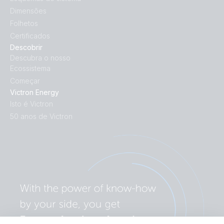
Dimensões
Folhetos
Certificados
Descobrir
Descubra o nosso
Ecossistema
Começar
Victron Energy
Isto é Victron
50 anos de Victron