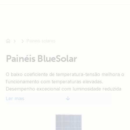
Painéis solares
Por
exemplo
SmartSolar
Painéis BlueSolar
Multiplus-
II
O baixo coeficiente de temperatura-tensão melhora o
Orion
funcionamento com temperaturas elevadas.
XS
Desempenho excecional com luminosidade reduzida
SmartShunt
e elevada sensibilidade para um funcionamento em
Ler mais
todo o espetro solar.
Garantia limitada de 25 anos para a potência de saída
e o desempenho.
Garantia limitada de 5 anos para os materiais e o