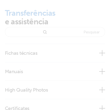
Transferências
e assistência
Fichas técnicas
BlueSolar Monocrystalline Panels
Manuais
BlueSolar Monocrystalline Panels - current models
BlueSolar Panels
High Quality Photos
BlueSolar Polycrystalline Panels
BlueSolar Monocrystalline Panel 180W 24V (front)
Certificates