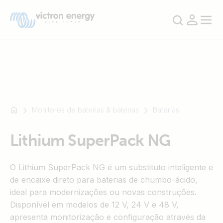
Por
Por
Monitores de baterias & baterias
Baterias
exemplo
exemplo
SmartSolar
SmartSolar
Lithium SuperPack NG
Multiplus-
Multiplus-
II
II
Orion
Orion
O Lithium SuperPack NG é um substituto inteligente e
XS
XS
de encaixe direto para baterias de chumbo-ácido,
SmartShunt
SmartShunt
ideal para modernizações ou novas construções.
Disponível em modelos de 12 V, 24 V e 48 V,
apresenta monitorização e configuração através da