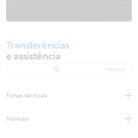
Transferências
e assistência
Saiba mais
Saiba mais
Fichas técnicas
Saiba mais
Lithium SuperPack NG
Manuais
Lithium SuperPack NG