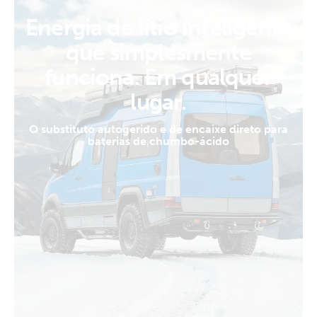
Energia de lítio inteligente
que simplesmente
funciona. Em qualquer
lugar.
O substituto autogerido e de encaixe direto para
baterias de chumbo-ácido