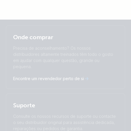
Selected
Stay up to date
Português
Onde comprar
Change language
Precisa de aconselhamento? Os nossos
Čeština
Dansk
distribuidores altamente treinados têm todo o gosto
em ajudar com qualquer questão, grande ou
Deutsch
English
pequena.
Español
Français
Italiano
Magyar
Encontre um revendedor perto de si
Nederlands
Norsk
I agree to receive the newsletter and accept the
Polskie
Português
Privacy Policy.
Română
Slovenščina
Subscribe
Suomalainen
Svenska
Suporte
Türkçe
Ελληνικά
Русский
Українська
Consulte os nossos recursos de suporte ou contacte
中國人
o seu distribuidor original para assistência dedicada,
reparações ou pedidos de garantia.