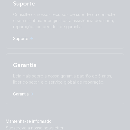
Suporte
Türkçe
Ελληνικά
Русский
Українська
Consulte os nossos recursos de suporte ou contacte
中國人
o seu distribuidor original para assistência dedicada,
reparações ou pedidos de garantia.
Suporte
Garantia
Leia mais sobre a nossa garantia padrão de 5 anos,
líder do setor, e o serviço global de reparação.
Garantia
Mantenha-se informado
Subscreva a nossa newsletter