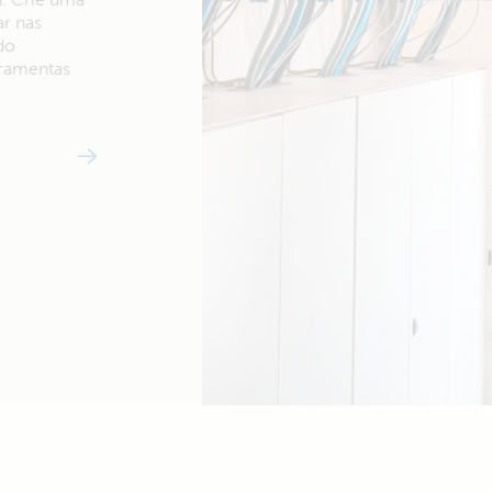
ar nas
do
rramentas