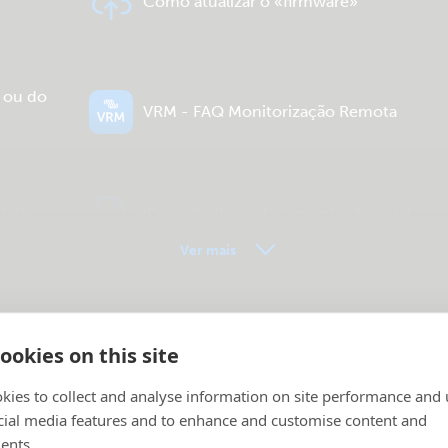
Como atualizar o «firmware»
a ou do
VRM - FAQ Monitorização Remota
idade
«Downloads» e documentação geral
Ver mais
ookies on this site
kies to collect and analyse information on site performance and 
cial media features and to enhance and customise content and
ents.