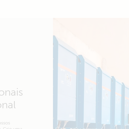
onais
onal
ossos
n. Crie uma