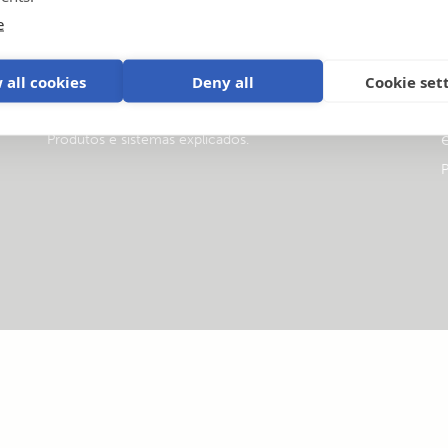
e
 all cookies
Deny all
Cookie set
Vídeos tutoriais
Produtos e sistemas explicados
.
P