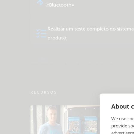
«Bluetooth»
Realizar um teste completo do sistem
produto
Consultar a base de dados da comun
RECURSOS
About c
We use coo
provide so
advertisem