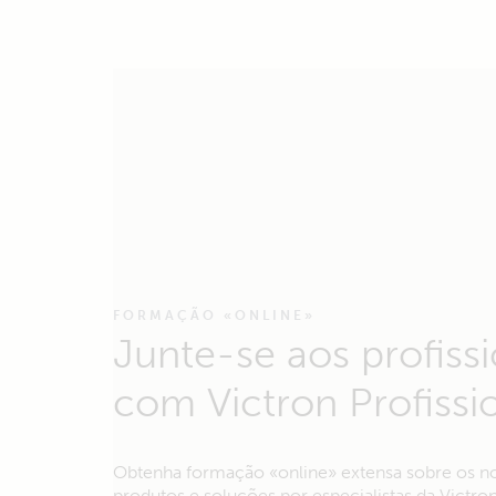
FORMAÇÃO «ONLINE»
Junte-se aos profissi
com Victron Profissi
Obtenha formação «online» extensa sobre os n
produtos e soluções por especialistas da Victro