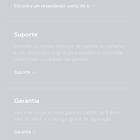
Italiano
Magyar
Encontre um revendedor perto de si
Nederlands
Norsk
I agree to receive the newsletter and accept the
Polskie
Português
Privacy Policy.
Română
Slovenščina
Subscribe
Suomalainen
Svenska
Suporte
Türkçe
Ελληνικά
Русский
Українська
Consulte os nossos recursos de suporte ou contacte
中國人
o seu distribuidor original para assistência dedicada,
reparações ou pedidos de garantia.
Suporte
Garantia
Leia mais sobre a nossa garantia padrão de 5 anos,
líder do setor, e o serviço global de reparação.
Garantia