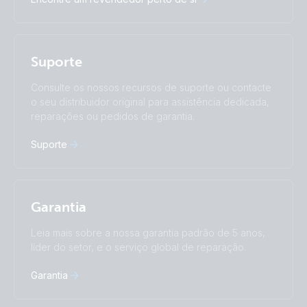
Nederlands
Norsk
I agree to receive the newsletter and accept the
Polskie
Português
Privacy Policy.
Română
Slovenščina
Subscribe
Suomalainen
Svenska
Suporte
Türkçe
Ελληνικά
Русский
Українська
Consulte os nossos recursos de suporte ou contacte
中國人
o seu distribuidor original para assistência dedicada,
reparações ou pedidos de garantia.
Suporte
Garantia
Leia mais sobre a nossa garantia padrão de 5 anos,
líder do setor, e o serviço global de reparação.
Garantia